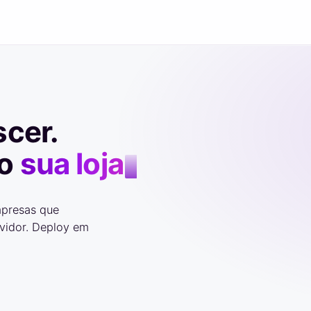
scer.
do
su
mpresas que
rvidor. Deploy em