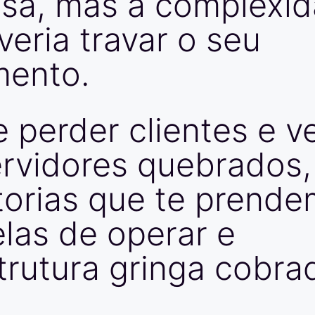
sa,
mas
a
complexi
veria
travar
o
seu
mento.
e
perder
clientes
e
v
rvidores
quebrados,
torias
que
te
prende
elas
de
operar
e
trutura
gringa
cobra