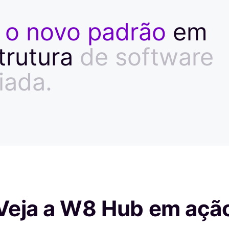
o
novo
padrão
em
trutura
de
software
iada.
Veja a W8 Hub em açã