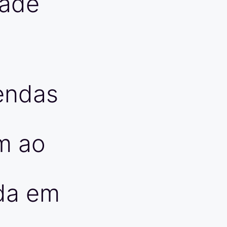
dade
endas
m
ao
da
em