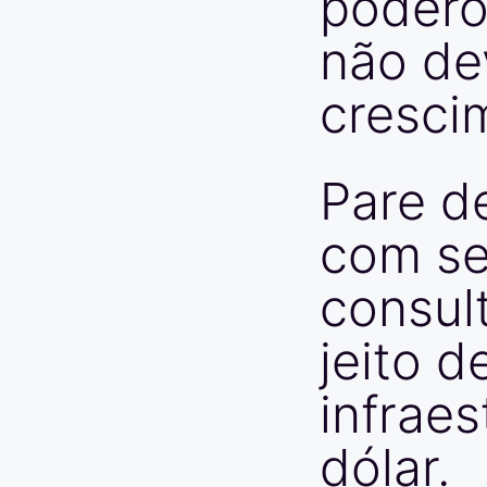
podero
não
de
cresci
Pare
d
com
se
consul
jeito
d
infraes
dólar.